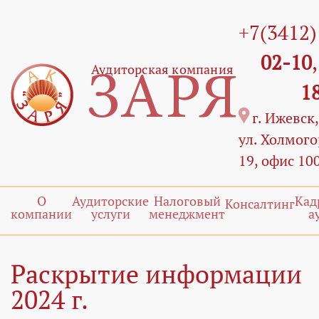
+7(3412
02-10
Аудиторская компания
ЗАРЯ
1
г. Ижевск,
ул. Холмого
19, офис 10
О
Аудиторские
Налоговый
Кад
Консалтинг
компании
услуги
менеджмент
а
Раскрытие информации
2024 г.