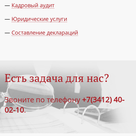
—
Кадровый аудит
—
Юридические услуги
—
Составление деклараций
Есть задача для нас?
Звоните по телефону
+7(3412) 40-
02-10
.