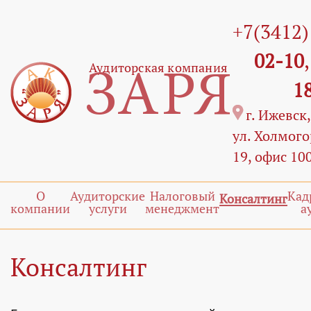
+7(3412
02-10
Аудиторская компания
ЗАРЯ
1
г. Ижевск,
ул. Холмого
19, офис 10
О
Аудиторские
Налоговый
Кад
Консалтинг
компании
услуги
менеджмент
а
Консалтинг